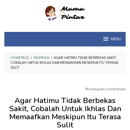
Loncat
ke
konten
MENU
HOMEPAGE
/
INSPIRASI
/
AGAR HATIMU TIDAK BERBEKAS SAKIT,
COBALAH UNTUK IKHLAS DAN MEMAAFKAN MESKIPUN ITU TERASA
SULIT
©instagram.com/richaeu
Agar Hatimu Tidak Berbekas
Sakit, Cobalah Untuk Ikhlas Dan
Memaafkan Meskipun Itu Terasa
Sulit