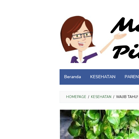
Loncat
ke
konten
Beranda
KESEHATAN
PAREN
HOMEPAGE
/
KESEHATAN
/
WAJIB TAHU!