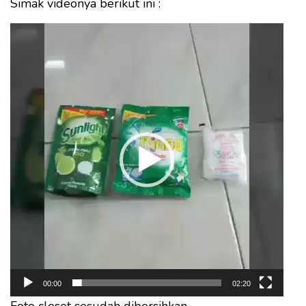
Simak videonya berikut ini :
Pemutar
Video
00:00
02:20
Foto closet sesudah dibersihkan