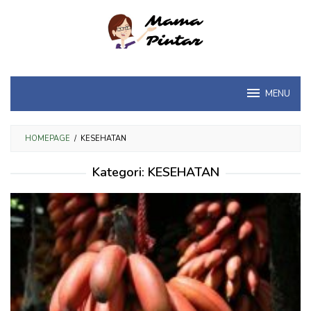
Loncat
ke
konten
MENU
HOMEPAGE
/
KESEHATAN
Kategori:
KESEHATAN