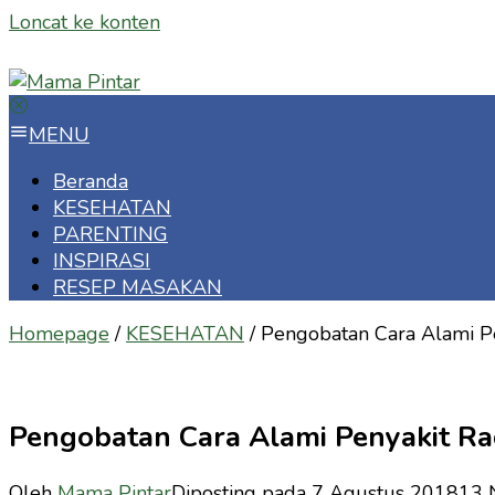
Loncat ke konten
MENU
Beranda
KESEHATAN
PARENTING
INSPIRASI
RESEP MASAKAN
Homepage
/
KESEHATAN
/
Pengobatan Cara Alami P
Pengobatan Cara Alami Penyakit R
Oleh
Mama Pintar
Diposting pada
7 Agustus 2018
13 