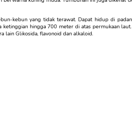
 berwarna kuning muda. Tumbuhan ini juga dikenal d
ebun-kebun yang tidak terawat. Dapat hidup di pad
 ketinggian hingga 700 meter di atas permukaan laut
lain Glikosida, flavonoid dan alkaloid.