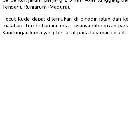
berbentuk jarum, panjang ± 5 mm. Akar tunggang dan
Tengah), Runjarum (Madura).
Pecut Kuda dapat ditemukan di pinggir jalan dan k
matahari. Tumbuhan ini juga biasanya ditemukan pada
Kandungan kimia yang terdapat pada tanaman ini antara 