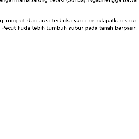
engan nama Jarong Lelaki (Sunda), Ngadirengga (Jawa
ang rumput dan area terbuka yang mendapatkan sinar
. Pecut kuda lebih tumbuh subur pada tanah berpasir.