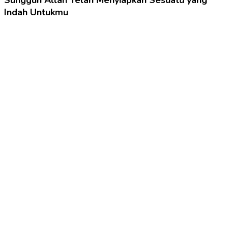
Sungguh Allah Telah Menyiapkan Sesuatu yang
Indah Untukmu