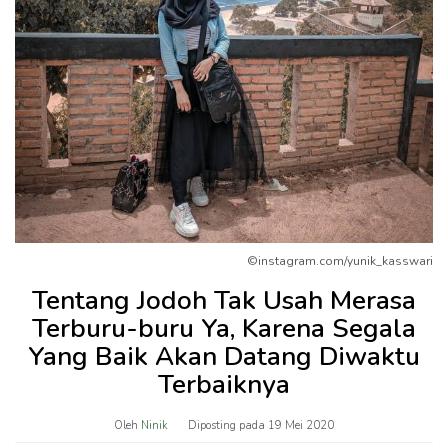
©instagram.com/yunik_kasswari
Tentang Jodoh Tak Usah Merasa
Terburu-buru Ya, Karena Segala
Yang Baik Akan Datang Diwaktu
Terbaiknya
Oleh
Ninik
Diposting pada
19 Mei 2020