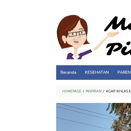
Loncat
ke
konten
Beranda
KESEHATAN
PAREN
HOMEPAGE
/
INSPIRASI
/
AGAR IKHLAS 