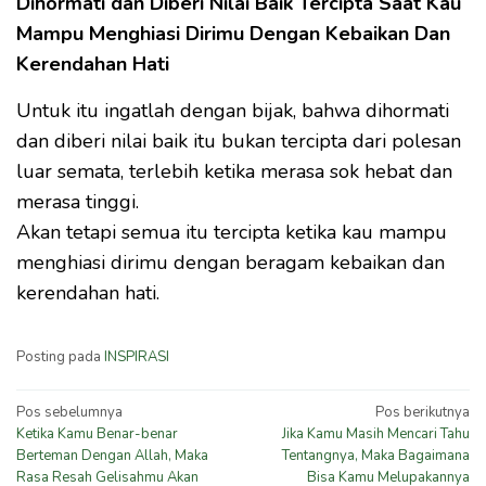
Dihormati dan Diberi Nilai Baik Tercipta Saat Kau
Mampu Menghiasi Dirimu Dengan Kebaikan Dan
Kerendahan Hati
Untuk itu ingatlah dengan bijak, bahwa dihormati
dan diberi nilai baik itu bukan tercipta dari polesan
luar semata, terlebih ketika merasa sok hebat dan
merasa tinggi.
Akan tetapi semua itu tercipta ketika kau mampu
menghiasi dirimu dengan beragam kebaikan dan
kerendahan hati.
Posting pada
INSPIRASI
Navigasi
Pos sebelumnya
Pos berikutnya
Ketika Kamu Benar-benar
Jika Kamu Masih Mencari Tahu
pos
Berteman Dengan Allah, Maka
Tentangnya, Maka Bagaimana
Rasa Resah Gelisahmu Akan
Bisa Kamu Melupakannya