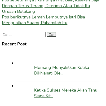
Navigasi
Pos sebelumnya
Jika Punya Niat Baik, Katakan Saja
Dengan Terus Terang, Diterima Atau Tidak Itu
pos
Urusan Belakang
Pos berikutnya
Lemah Lembutnya Istri Bisa
Menguatkan Suami, Pahamilah Itu
Cari
untuk:
Recent Post
Memang Menyakitkan Ketika
Dikhianati Ole…
Ketika Sukses Mereka Akan Tahu
Siapa Kit…