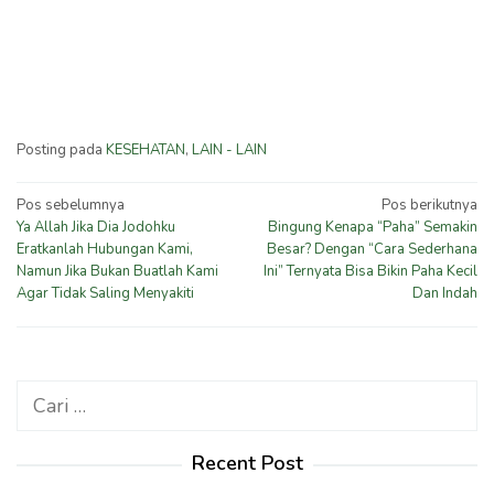
Posting pada
KESEHATAN
,
LAIN - LAIN
Navigasi
Pos sebelumnya
Pos berikutnya
Ya Allah Jika Dia Jodohku
Bingung Kenapa “Paha” Semakin
pos
Eratkanlah Hubungan Kami,
Besar? Dengan “Cara Sederhana
Namun Jika Bukan Buatlah Kami
Ini” Ternyata Bisa Bikin Paha Kecil
Agar Tidak Saling Menyakiti
Dan Indah
Cari
untuk:
Recent Post