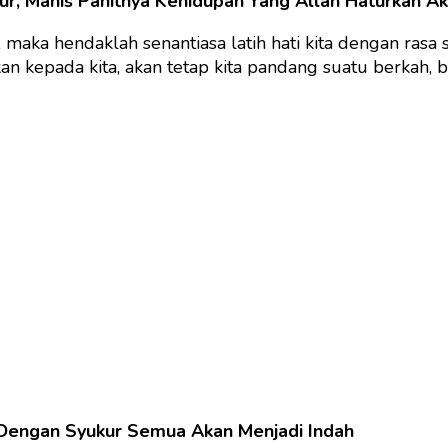
kur, Manis Pahitnya Kehidupan Yang Allah Haturkan A
maka hendaklah senantiasa latih hati kita dengan rasa 
n kepada kita, akan tetap kita pandang suatu berkah, bi
 Dengan Syukur Semua Akan Menjadi Indah