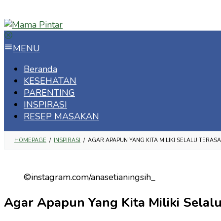
Loncat
ke
konten
MENU
Beranda
KESEHATAN
PARENTING
INSPIRASI
RESEP MASAKAN
HOMEPAGE
/
INSPIRASI
/
AGAR APAPUN YANG KITA MILIKI SELALU TERA
©instagram.com/anasetianingsih_
Agar Apapun Yang Kita Miliki Selal