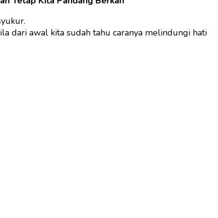
kan Tetap Kita Pandang Berkah
syukur.
la dari awal kita sudah tahu caranya melindungi hati