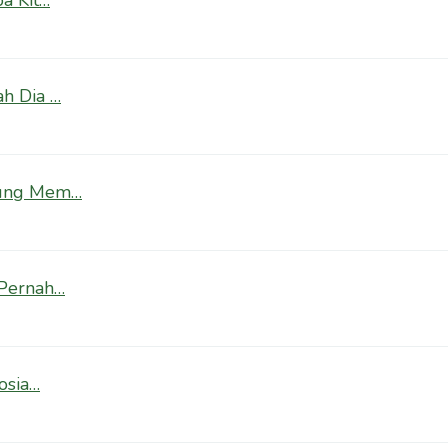
a Kit…
h Dia …
rung Mem…
 Pernah…
osia…