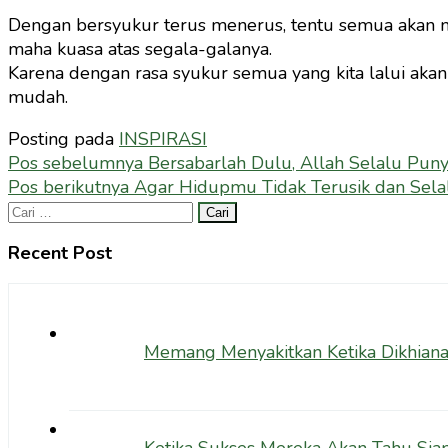
Dengan bersyukur terus menerus, tentu semua akan m
maha kuasa atas segala-galanya.
Karena dengan rasa syukur semua yang kita lalui aka
mudah.
Posting pada
INSPIRASI
Navigasi
Pos sebelumnya
Bersabarlah Dulu, Allah Selalu Pun
Pos berikutnya
Agar Hidupmu Tidak Terusik dan Selalu
pos
Cari
untuk:
Recent Post
Memang Menyakitkan Ketika Dikhiana