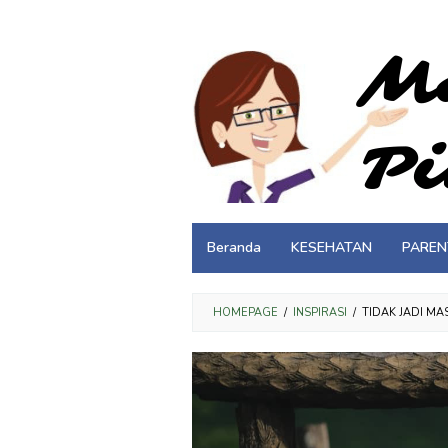
Loncat
ke
konten
Beranda
KESEHATAN
PAREN
HOMEPAGE
/
INSPIRASI
/
TIDAK JADI M