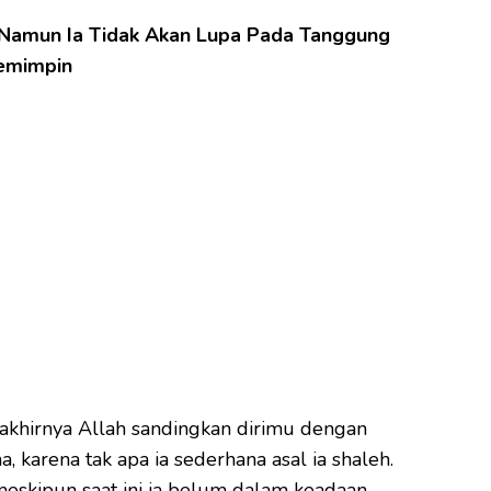
 Namun Ia Tidak Akan Lupa Pada Tanggung
emimpin
 akhirnya Allah sandingkan dirimu dengan
, karena tak apa ia sederhana asal ia shaleh.
eskipun saat ini ia belum dalam keadaan